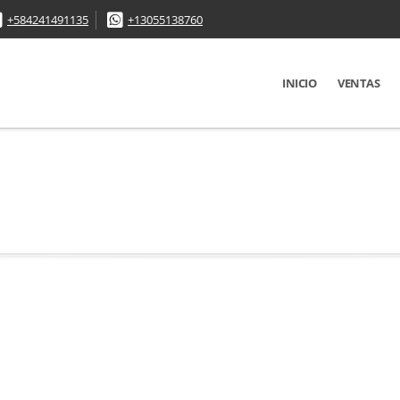
+584241491135
+13055138760
INICIO
VENTAS