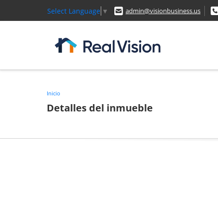
Select Language
▼
admin@visionbusiness.us
Inicio
Detalles del inmueble