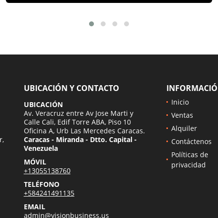
UBICACIÓN Y CONTACTO
INFORMACI
Inicio
UBICACIÓN
Av. Veracruz entre Av Jose Marti y
Ventas
Calle Cali, Edif Torre ABA, Piso 10
Alquiler
Oficina A, Urb Las Mercedes Caracas.
r,
Caracas - Miranda - Dtto. Capital -
Contáctenos
Venezuela
Políticas de
MÓVIL
privacidad
+13055138760
TELÉFONO
+584241491135
EMAIL
admin@visionbusiness.us