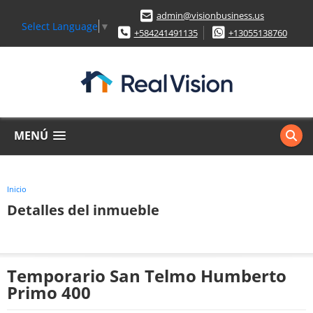
admin@visionbusiness.us
Select Language
▼
+584241491135
+13055138760
MENÚ
Inicio
Detalles del inmueble
Temporario San Telmo Humberto
Primo 400