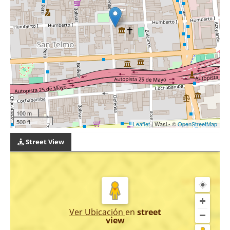
100 m
500 ft
Leaflet
| Wasi - ©
OpenStreetMap
Street View
Ver Ubicación
en
street
view