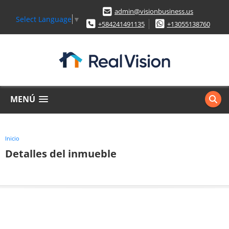
admin@visionbusiness.us
Select Language
▼
+584241491135
+13055138760
MENÚ
Inicio
Detalles del inmueble