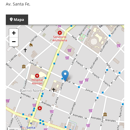
Av. Santa Fe,
Mapa
+
−
100 m