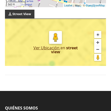
500 ft
Leaflet
| Wasi - ©
OpenStreetMap
Street View
Ver Ubicación
en
street
view
QUIÉNES SOMOS