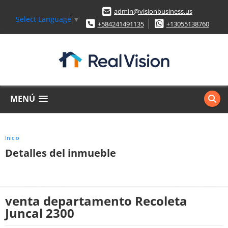
admin@visionbusiness.us
Select Language
▼
+584241491135
+13055138760
MENÚ
Inicio
Detalles del inmueble
venta departamento Recoleta
Juncal 2300