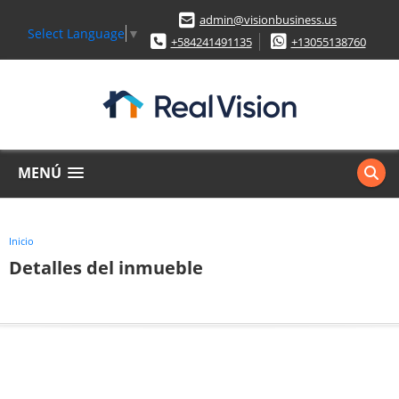
admin@visionbusiness.us
Select Language
▼
+584241491135
+13055138760
MENÚ
Inicio
Detalles del inmueble