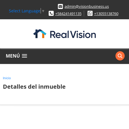
admin@visionbusiness.us
Select Language
▼
+584241491135
+13055138760
MENÚ
Inicio
Detalles del inmueble