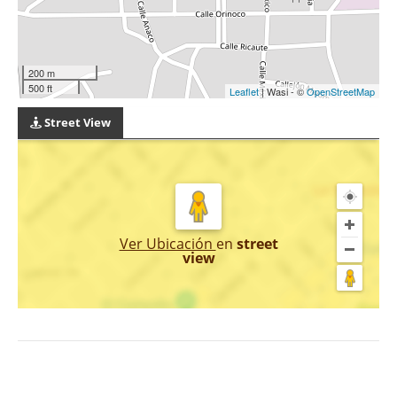
200 m
500 ft
Leaflet
| Wasi - ©
OpenStreetMap
Street View
Ver Ubicación
en
street
view