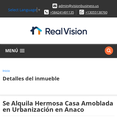
admin@visionbusiness.us
Select Language
▼
+584241491135
+13055138760
MENÚ
Inicio
Detalles del inmueble
Se Alquila Hermosa Casa Amoblada
en Urbanización en Anaco