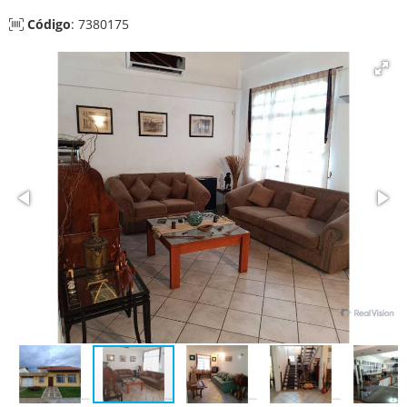
Código
: 7380175