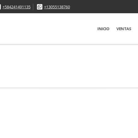
+584241491135
+13055138760
INICIO
VENTAS