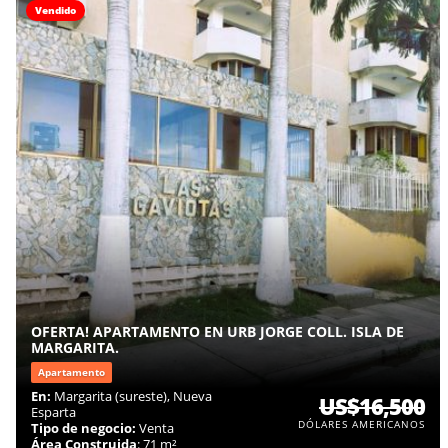
Vendido
OFERTA! APARTAMENTO EN URB JORGE COLL. ISLA DE
MARGARITA.
Apartamento
En:
Margarita (sureste), Nueva
US$16,500
Esparta
DÓLARES AMERICANOS
Tipo de negocio:
Venta
Área Construida
: 71 m²