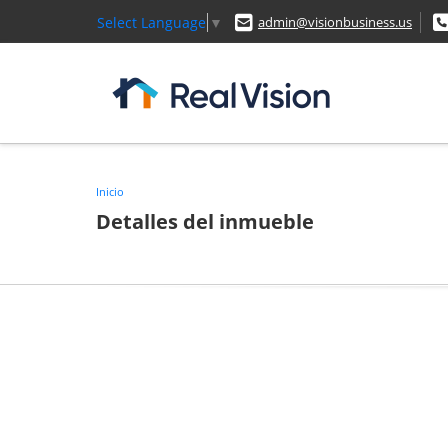
Select Language
▼
admin@visionbusiness.us
Inicio
Detalles del inmueble