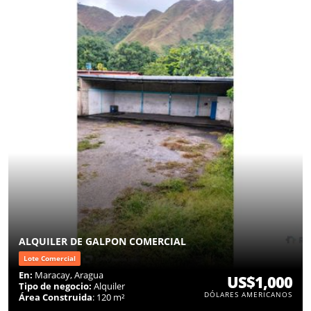
ALQUILER DE GALPON COMERCIAL
Lote Comercial
En:
Maracay, Aragua
US$1,000
Tipo de negocio:
Alquiler
DÓLARES AMERICANOS
Área Construida
: 120 m²