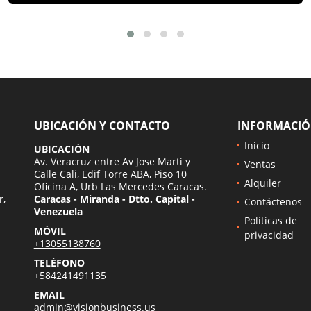
UBICACIÓN Y CONTACTO
INFORMACI
Inicio
UBICACIÓN
Av. Veracruz entre Av Jose Marti y
Ventas
Calle Cali, Edif Torre ABA, Piso 10
Alquiler
Oficina A, Urb Las Mercedes Caracas.
r,
Caracas - Miranda - Dtto. Capital -
Contáctenos
Venezuela
Políticas de
MÓVIL
privacidad
+13055138760
TELÉFONO
+584241491135
EMAIL
admin@visionbusiness.us