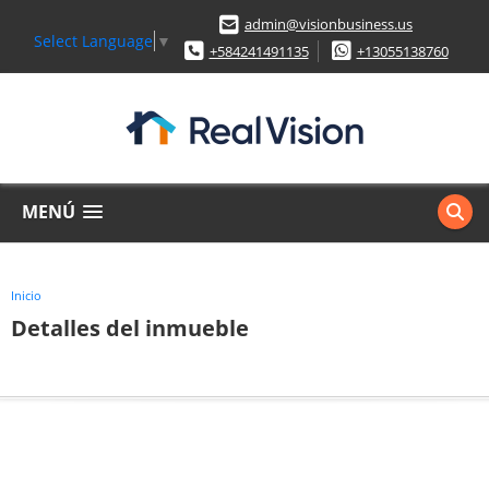
admin@visionbusiness.us
Select Language
▼
+584241491135
+13055138760
MENÚ
Inicio
Detalles del inmueble