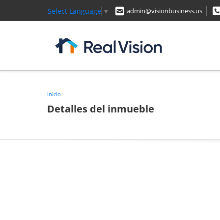
Select Language
▼
admin@visionbusiness.us
Inicio
Detalles del inmueble