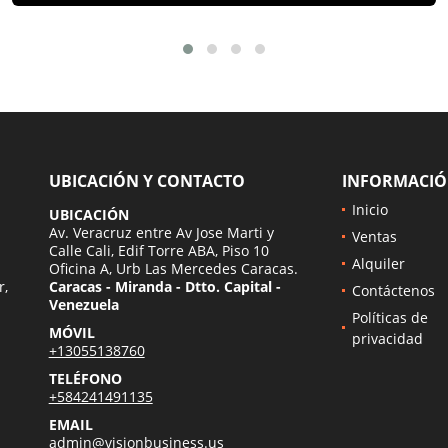
UBICACIÓN Y CONTACTO
INFORMACI
Inicio
UBICACIÓN
Av. Veracruz entre Av Jose Marti y
Ventas
Calle Cali, Edif Torre ABA, Piso 10
Alquiler
Oficina A, Urb Las Mercedes Caracas.
r,
Caracas - Miranda - Dtto. Capital -
Contáctenos
Venezuela
Políticas de
MÓVIL
privacidad
+13055138760
TELÉFONO
+584241491135
EMAIL
admin@visionbusiness.us