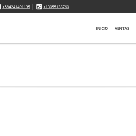
+584241491135
+13055138760
INICIO
VENTAS