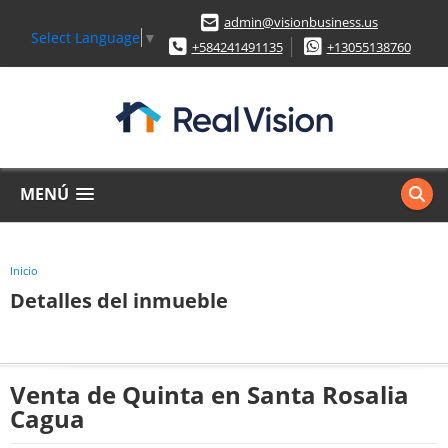
admin@visionbusiness.us
Select Language
▼
+584241491135
+13055138760
MENÚ
Inicio
Detalles del inmueble
Venta de Quinta en Santa Rosalia
Cagua