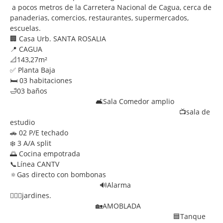
a pocos metros de la Carretera Nacional de Cagua, cerca de
panaderias, comercios, restaurantes, supermercados,
escuelas.
🏢 Casa Urb. SANTA ROSALIA
📍 CAGUA
📐143,27m²
✅ Planta Baja
🛏 03 habitaciones
🛁03 baños
🛋️Sala Comedor amplio
📺sala de
estudio
🚗 02 P/E techado
❄️ 3 A/A split
🌅 Cocina empotrada
📞Línea CANTV
🔅Gas directo con bombonas
🔊Alarma
🏊🏻‍♀️jardines.
🏡AMOBLADA
🟦Tanque