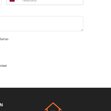
▼
iarias
acidad
ÓN