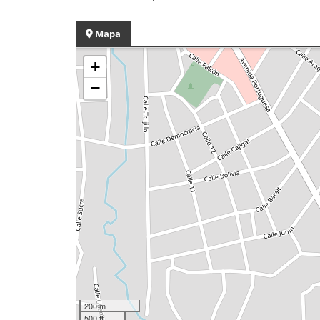
Mapa
+
−
200 m
500 ft