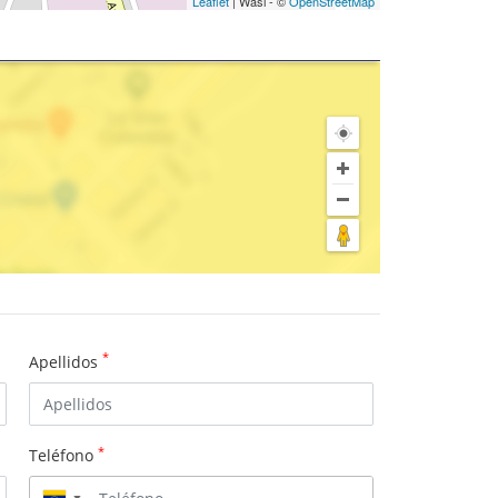
Leaflet
| Wasi - ©
OpenStreetMap
*
Apellidos
*
Teléfono