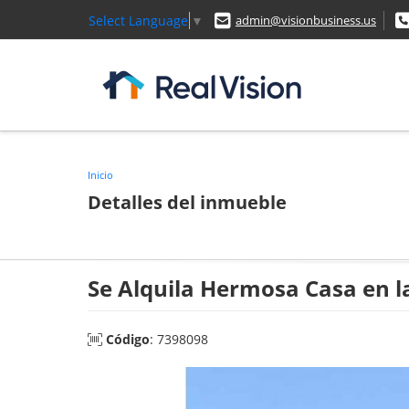
Select Language
▼
admin@visionbusiness.us
Inicio
Detalles del inmueble
Se Alquila Hermosa Casa en l
Código
: 7398098