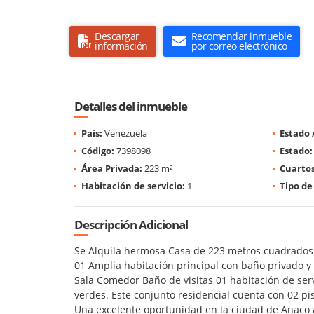
Descargar
Recomendar inmueble
información
por correo electrónico
Detalles del inmueble
País:
Venezuela
Estado 
Código:
7398098
Estado:
Área Privada:
223 m²
Cuartos
Habitación de servicio:
1
Tipo de
Descripción Adicional
Se Alquila hermosa Casa de 223 metros cuadrados e
01 Amplia habitación principal con baño privado y 
Sala Comedor Baño de visitas 01 habitación de serv
verdes. Este conjunto residencial cuenta con 02 pis
Una excelente oportunidad en la ciudad de Anaco 