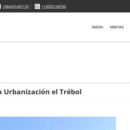
+584241491135
+13055138760
INICIO
VENTAS
a Urbanización el Trébol