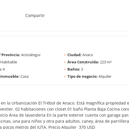
Compartir
/ Provincia:
Anzoátegui
Ciudad:
Anaco
Habitable
Área Construida:
223 m²
:
4
Baños:
3
 inmueble:
Casa
Tipo de negocio:
Alquiler
n la Urbanización El Trébol de Anaco. Está magnífica propiedad es
vestier. 02 habitaciones con closet 01 baño Planta Baja Cocina co
icio Área de lavandería En la parte exterior cuenta con garage pa
cinas, una para niños y otra para adultos, caney, área de parrillera
a pocos metros del IUTA. Precio Alquiler 370 USD