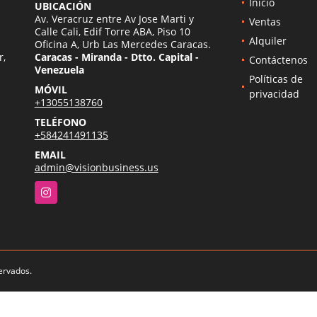
Inicio
UBICACIÓN
Av. Veracruz entre Av Jose Marti y
Ventas
Calle Cali, Edif Torre ABA, Piso 10
Alquiler
Oficina A, Urb Las Mercedes Caracas.
r,
Caracas - Miranda - Dtto. Capital -
Contáctenos
Venezuela
Políticas de
MÓVIL
privacidad
+13055138760
TELÉFONO
+584241491135
EMAIL
admin@visionbusiness.us
Instagram
ervados.