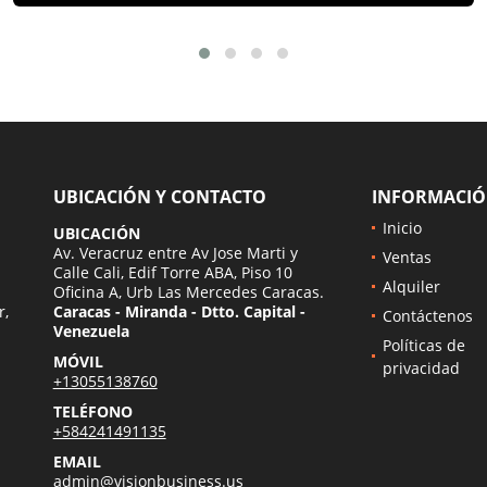
UBICACIÓN Y CONTACTO
INFORMACI
Inicio
UBICACIÓN
Av. Veracruz entre Av Jose Marti y
Ventas
Calle Cali, Edif Torre ABA, Piso 10
Alquiler
Oficina A, Urb Las Mercedes Caracas.
r,
Caracas - Miranda - Dtto. Capital -
Contáctenos
Venezuela
Políticas de
MÓVIL
privacidad
+13055138760
TELÉFONO
+584241491135
EMAIL
admin@visionbusiness.us