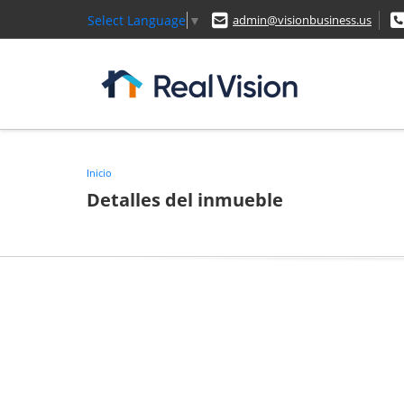
Select Language
▼
admin@visionbusiness.us
Inicio
Detalles del inmueble