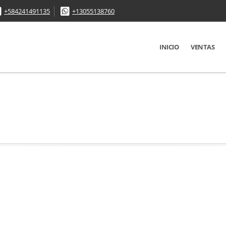
+584241491135
+13055138760
INICIO
VENTAS