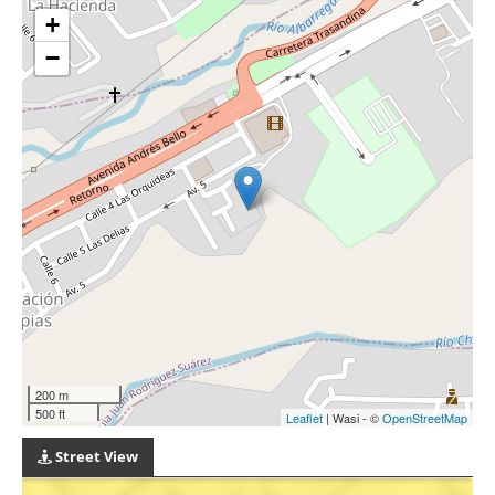
+
−
200 m
500 ft
Leaflet
| Wasi - ©
OpenStreetMap
Street View