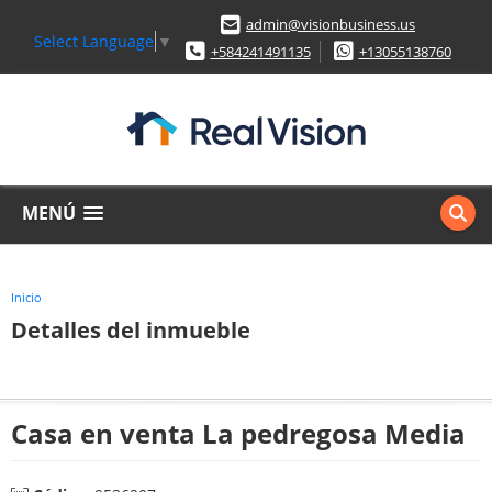
admin@visionbusiness.us
Select Language
▼
+584241491135
+13055138760
MENÚ
Inicio
Detalles del inmueble
Casa en venta La pedregosa Media