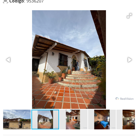
Código
: 9536207