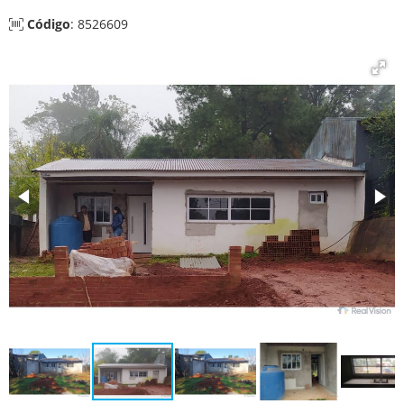
Código
: 8526609