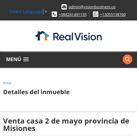
admin@visionbusiness.us
Select Language
▼
+584241491135
+13055138760
MENÚ
Inicio
Detalles del inmueble
Venta casa 2 de mayo provincia de
Misiones