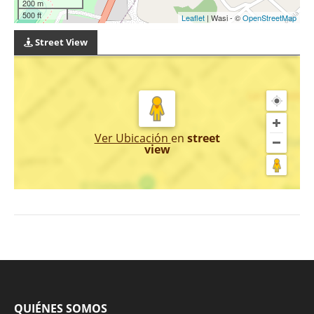
200 m
500 ft
Leaflet
| Wasi - ©
OpenStreetMap
Street View
Ver Ubicación
en
street
view
QUIÉNES SOMOS