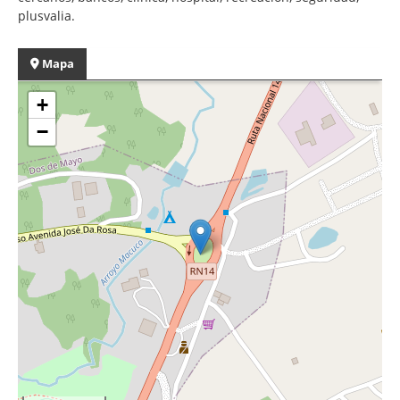
plusvalia.
Mapa
+
−