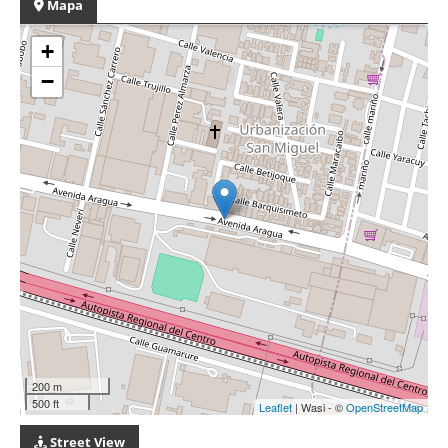
Mapa
+
−
200 m
500 ft
Leaflet
| Wasi - ©
OpenStreetMap
Street View