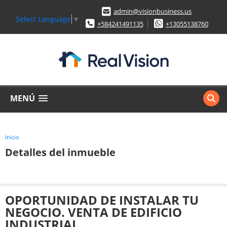
admin@visionbusiness.us
Select Language
▼
+584241491135
+13055138760
MENÚ
Inicio
Detalles del inmueble
OPORTUNIDAD DE INSTALAR TU
NEGOCIO. VENTA DE EDIFICIO
INDUSTRIAL