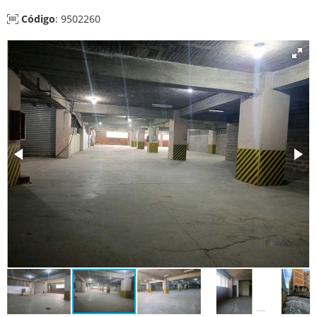
Código
: 9502260