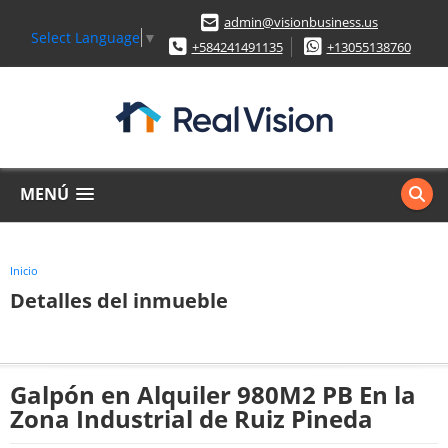
admin@visionbusiness.us
Select Language
▼
+584241491135
+13055138760
MENÚ
Inicio
Detalles del inmueble
Galpón en Alquiler 980M2 PB En la
Zona Industrial de Ruiz Pineda