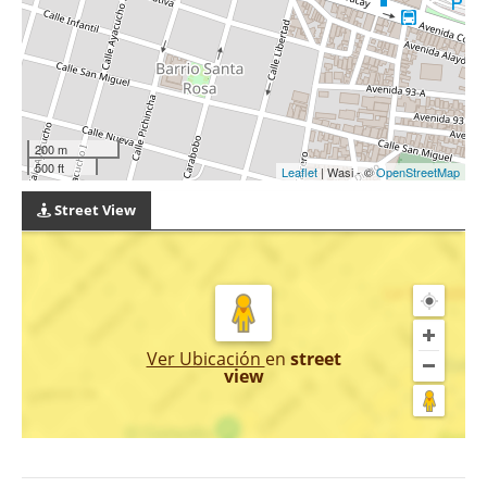
200 m
500 ft
Leaflet
| Wasi - ©
OpenStreetMap
Street View
Ver Ubicación
en
street
view