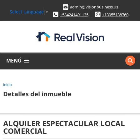
admin@visionbusiness.us
Select Language
▼
+584241491135
+13055138760
MENÚ
Inicio
Detalles del inmueble
ALQUILER ESPECTACULAR LOCAL
COMERCIAL