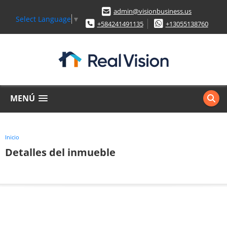
admin@visionbusiness.us
Select Language
▼
+584241491135
+13055138760
MENÚ
Inicio
Detalles del inmueble