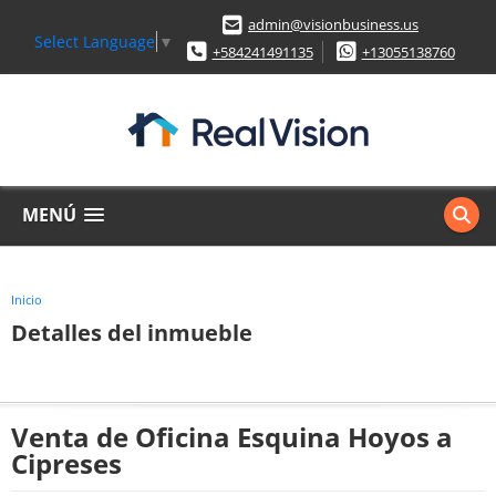
admin@visionbusiness.us
Select Language
▼
+584241491135
+13055138760
MENÚ
Inicio
Detalles del inmueble
Venta de Oficina Esquina Hoyos a
Cipreses