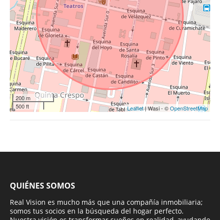
200 m
500 ft
Leaflet
| Wasi - ©
OpenStreetMap
QUIÉNES SOMOS
Real Vision es mucho más que una compañía inmobiliaria;
somos tus socios en la búsqueda del hogar perfecto.
Nuestra visión es transformar sueños en realidad, ayudando