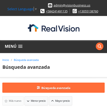
admin@visionbusiness.us
Select Language
▼
+584241491135
+13055138760
MENÚ
Inicio
Búsqueda avanzada
Búsqueda avanzada
Búsqueda avanzada
Más nuevo
Menor precio
Mayor precio