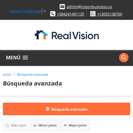
admin@visionbusiness.us
Select Language
▼
+584241491135
+13055138760
MENÚ
Inicio
Búsqueda avanzada
Búsqueda avanzada
Búsqueda avanzada
Más nuevo
Menor precio
Mayor precio