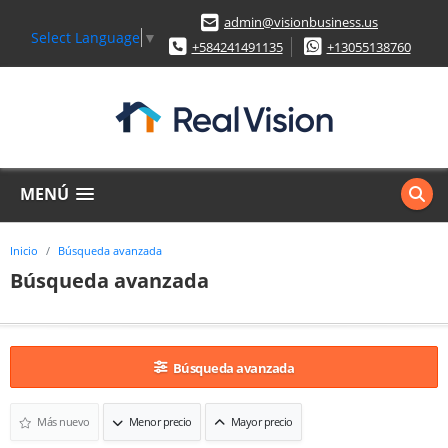
admin@visionbusiness.us
Select Language
▼
+584241491135
+13055138760
MENÚ
Inicio
Búsqueda avanzada
Búsqueda avanzada
Búsqueda avanzada
Más nuevo
Menor precio
Mayor precio