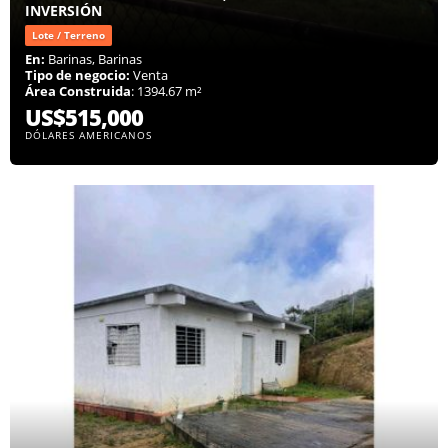
INVERSIÓN
Lote / Terreno
En:
Barinas, Barinas
Tipo de negocio:
Venta
Área Construida
: 1394.67 m²
US$515,000
DÓLARES AMERICANOS