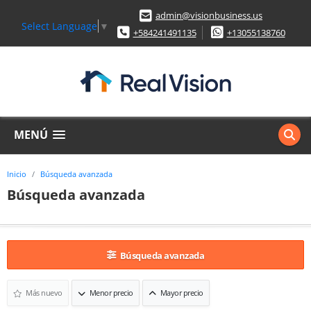
admin@visionbusiness.us
Select Language
▼
+584241491135
+13055138760
MENÚ
Inicio
Búsqueda avanzada
Búsqueda avanzada
Búsqueda avanzada
Más nuevo
Menor precio
Mayor precio