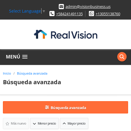
admin@visionbusiness.us
Select Language
▼
+584241491135
+13055138760
MENÚ
Inicio
Búsqueda avanzada
Búsqueda avanzada
Búsqueda avanzada
Más nuevo
Menor precio
Mayor precio