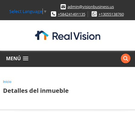
admin@visionbusiness.us
Select Language
▼
+584241491135
+13055138760
MENÚ
Inicio
Detalles del inmueble