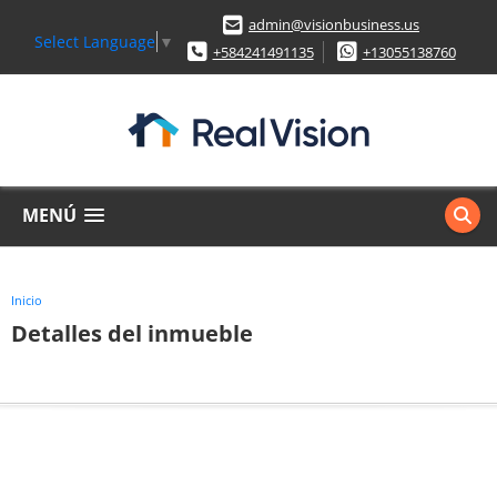
admin@visionbusiness.us
Select Language
▼
+584241491135
+13055138760
MENÚ
Inicio
Detalles del inmueble