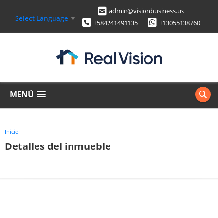
admin@visionbusiness.us
Select Language
▼
+584241491135
+13055138760
MENÚ
Inicio
Detalles del inmueble