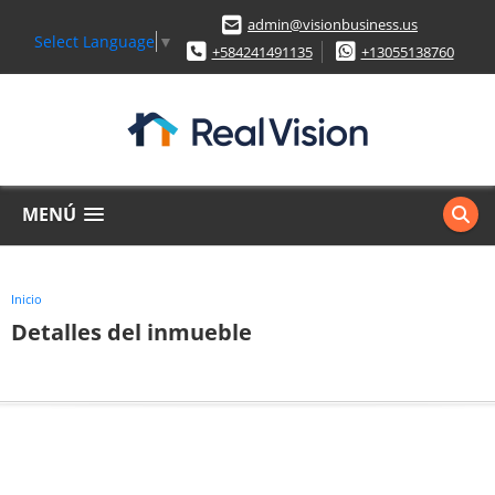
admin@visionbusiness.us
Select Language
▼
+584241491135
+13055138760
MENÚ
Inicio
Detalles del inmueble