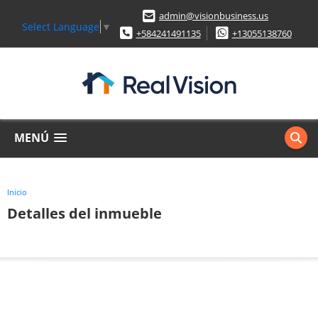
admin@visionbusiness.us
Select Language
▼
+584241491135
+13055138760
MENÚ
Inicio
Detalles del inmueble